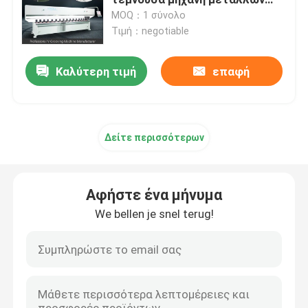
φύλλων
MOQ：1 σύνολο
Τιμή：negotiable
Οριζόντια τέμνουσα μηχανή Β
Καλύτερη τιμή
επαφή
Β μηχανή κοπτών αυλακιού
β τέμνουσα μηχανή αυλακιού
Δείτε περισσότερων
CNC τέμνουσα μηχανή μετάλλων φύλλων
Αφήστε ένα μήνυμα
CNC Β τέμνουσα μηχανή
We bellen je snel terug!
Β αυλακώνοντας μηχανή
Β μηχανή αυλακιού για το μέταλλο