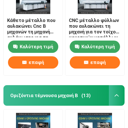
Κάθετο μέταλλο που
CNC μέταλλο φύλλων
αυλακώνει Cnc Β
που αυλακώνει τη
μηχανών τη μηχανή
μηχανή για τον τοίχο
αυλάκωσης για τη
κουρτινών μετάλλων
διακόσμηση 1250mm
Β μηχανή 1240 Groover
Καλύτερη τιμή
Καλύτερη τιμή
επαφή
επαφή
Οριζόντια τέμνουσα μηχανή Β
(13)