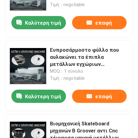
Τιμή：negotiable
Προϊόντα
Καλύτερη τιμή
επαφή
βίντεο
Ευπροσάρμοστο φύλλο που
Υψηλή ταχύτητα Β μηχανή αυλάκωσης
αυλακώνει τα έπιπλα
μετάλλων εγχώριων
διακοσμήσεων μηχανών που
MOQ：1 σύνολο
CNC Β μηχανή αυλάκωσης
κατασκευάζουν τη μηχανή
Τιμή：negotiable
Αυτόματο Β που αυλακώνει τη μηχανή
Καλύτερη τιμή
επαφή
Μέταλλο φύλλων που αυλακώνει τη μηχανή
Βιομηχανική Skateboard
μηχανών Β Groover αντι Cnc
Β μηχανή Groover
τέμνουσα μηχανή μετάλλων