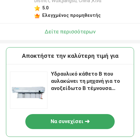
District, Wuxi,jiangsu, China ,Κίνα
5.0
Ελεγχμένος προμηθευτής
Δείτε περισσότερων
Αποκτήστε την καλύτερη τιμή για
Υδραυλικό κάθετο Β που
αυλακώνει τη μηχανή για το
ανοξείδωτο Β τέμνουσα
μηχανή αυλακιού
Να συνεχίσει