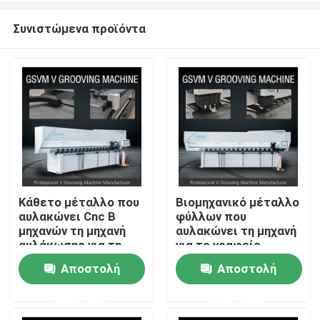
Συνιστώμενα προϊόντα
Κάθετο μέταλλο που
Βιομηχανικό μέταλλο
αυλακώνει Cnc Β
φύλλων που
Σπίτι
μηχανών τη μηχανή
αυλακώνει τη μηχανή
αυλάκωσης για τη
για το γραφείο
διακόσμηση 1250mm
ντουλαπιών που
Αποστολή
Αποστολή
Σχετικά με εμάς
κατασκευάζει τη
μηχανή
ερώτησης
ερώτησης
Επαφές