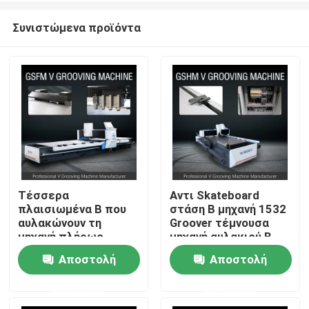
Συνιστώμενα προϊόντα
Τέσσερα
Αντι Skateboard
πλαισιωμένα Β που
στάση Β μηχανή 1532
Σπίτι
αυλακώνουν τη
Groover τέμνουσα
μηχανή πλήρως
μηχανή αυλακιού Β
αυτόματη για την
Αποστολή
Αποστολή
Σχετικά με εμάς
ακρίβεια βιομηχανίας
πορτών
ερώτησης
ερώτησης
Επαφές