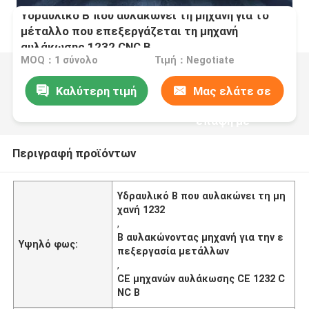
Υδραυλικό Β που αυλακώνει τη μηχανή για το
μέταλλο που επεξεργάζεται τη μηχανή
αυλάκωσης 1232 CNC Β
MOQ：1 σύνολο
Τιμή：Negotiate
Καλύτερη τιμή
Μας ελάτε σε
επαφή με
Περιγραφή προϊόντων
Υδραυλικό Β που αυλακώνει τη μη
χανή 1232
,
Β αυλακώνοντας μηχανή για την ε
Υψηλό φως:
πεξεργασία μετάλλων
,
CE μηχανών αυλάκωσης CE 1232 C
NC Β