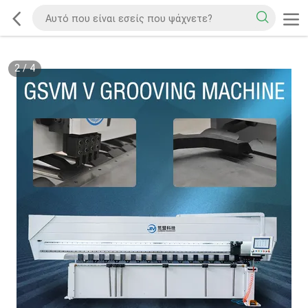
2
/
4