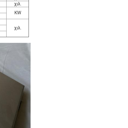
χιλ.
KW
χιλ.