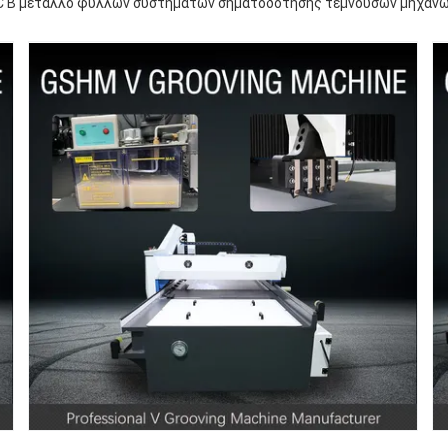
C Β μέταλλο φύλλων συστημάτων σηματοδότησης τεμνουσών μηχανών