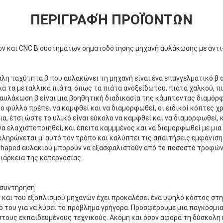
ΠΕΡΙΓΡΑΦΉ ΠΡΟΪΌΝΤΩΝ
ν και CNC Β συστημάτων σηματοδότησης μηχανή αυλάκωσης με αντι-
άλη ταχύτητα β που αυλακώνει τη μηχανή είναι ένα επαγγελματικό β
όλα τα μεταλλικά πιάτα, όπως τα πιάτα ανοξείδωτου, πιάτα χαλκού, πι
Η αυλάκωση β είναι μια βοηθητική διαδικασία της κάμπτοντας διαμό
 φύλλο πρέπει να καμφθεί και να διαμορφωθεί, οι ειδικοί κόπτες χρ
α, έτσι ώστε το υλικό είναι εύκολο να καμφθεί και να διαμορφωθεί, κ
α ελαχιστοποιηθεί, και έπειτα καμμμένος και να διαμορφωθεί με μια
οκληρώνεται μ' αυτό τον τρόπο και καλύπτει τις απαιτήσεις εμφάνιση
-shaped αυλακιού μπορούν να εξασφαλιστούν από το ποσοστό τροφών
ιάρκεια της κατεργασίας.
 συντήρηση
 και του εξοπλισμού μηχανών έχει προκαλέσει ένα υψηλό κόστος στην
ό του για να λύσει το πρόβλημα γρήγορα. Προσφέρουμε μια παγκόσμι
 στους εκπαιδευμένους τεχνικούς. Ακόμη και όσον αφορά τη δύσκολη