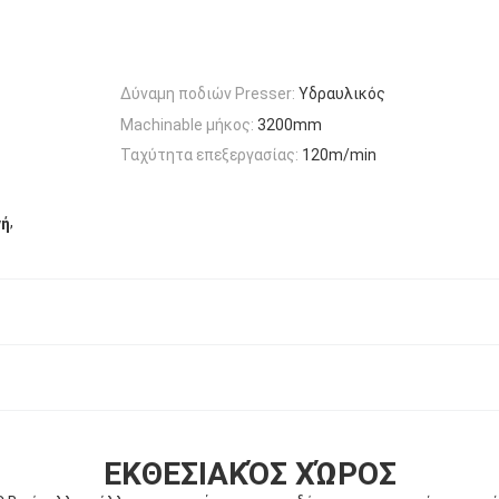
Δύναμη ποδιών Presser:
Υδραυλικός
Machinable μήκος:
3200mm
Ταχύτητα επεξεργασίας:
120m/min
,
νή
ΕΚΘΕΣΙΑΚΌΣ ΧΏΡΟΣ