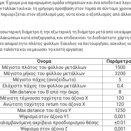
ε. Έχουμε μια αφιερωμένη ομάδα υπηρεσιών και ένα αποδοτικό λογι
ταλλακτικά και τη γρήγορη πρόσβαση στον τομέα σε σύντομο χρονικ
περιορίζεται στον εξοπλισμό μας, ούτε είναι ο εξοπλισμός από άλλ
εσωτερική διάμετρο ή την εξωτερική τη διάμετρο μετά από να κάμψε
λακώσεων κατά επεξεργασία, και επιδεικνύει το δισδιάστατο χάρτη 
 το απαραίτητο πλάτος φύλλων. Εύκολος να λειτουργήσει, εύκολος να 
α ταλέντα και να μειώσει τα κόστη εργασίας.
Όνομα
Παράμετρ
Μέγιστο πλάτος του φύλλου μετάλλων
1500
Μέγιστο μήκος του φύλλου μετάλλων
3200
Μέγιστο πάχος (ανοξείδωτο)
5
Ελάχιστο πάχος του φύλλου μετάλλων
0,4
Min.distance του Β από την άκρη
8
Μέγιστη τέμνουσα ταχύτητα του άξονα Χ
120
Ανώτατη ταχύτητα .return του άξονα Χ
120
Max.distance του άξονα Υ
1250
Ψήφισμα στον άξονα Y1
0,001
αλαμβανόμενη ακρίβεια προσδιορισμού θέσης
±0.01
Ψήφισμα στον άξονα ζ
0,001