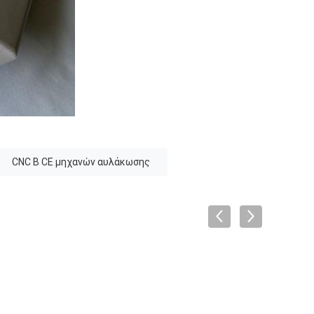
CNC Β CE μηχανών αυλάκωσης