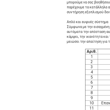
μπορούμε να σας βοηθήσουμ
παρέχουμε τα κατάλληλα αν
συντήρηση εξοπλισμού δεν 
Απλό και ευφυές σύστημα
Σύμφωνα με την εισαγμένη 
αυτόματα την απόσταση αυ
κάμψει, την ικανότητα και
μειώσει την απαίτηση για τ
Αριθ.
1
2
3
4
5
6
7
8
9
10
Επαν
11