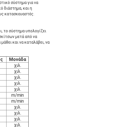
στικό σύστημα για να
ό διάστημα, και η
ους κατασκευαστές.
ι, το σύστημα υπολογίζει
σκίτσων μετά από να
μάθει και να καταλάβει, να
ος
Μονάδα
χιλ.
χιλ.
χιλ.
χιλ.
χιλ.
m/min
m/min
χιλ.
χιλ.
χιλ.
χιλ.