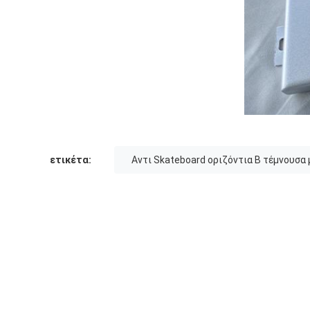
ετικέτα:
Αντι Skateboard οριζόντια Β τέμνουσα