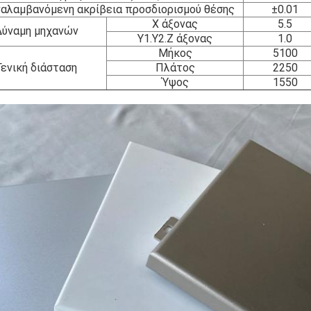
αλαμβανόμενη ακρίβεια προσδιορισμού θέσης
±0.01
Χ άξονας
5.5
Δύναμη μηχανών
Y1.Y2.Z άξονας
1.0
Μήκος
5100
Γενική διάσταση
Πλάτος
2250
Ύψος
1550