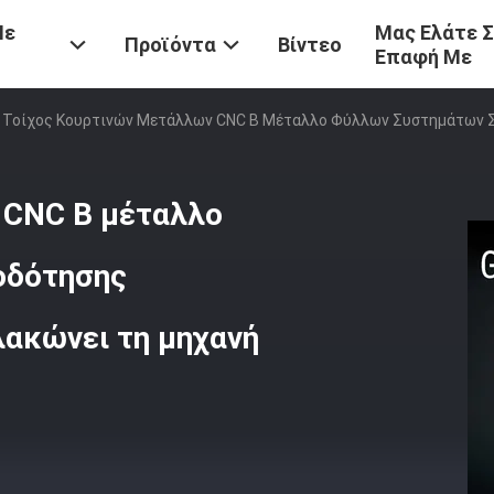
Με
Μας Ελάτε 
Προϊόντα
Βίντεο
Επαφή Με
Τοίχος Κουρτινών Μετάλλων CNC Β Μέταλλο Φύλλων Συστημάτων 
 CNC Β μέταλλο
οδότησης
ακώνει τη μηχανή