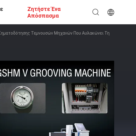
Σε
Ζητήστε Ένα
Απόσπασμα
Σηματοδότησης Τεμνουσών Μηχανών Που Αυλακώνει Τη