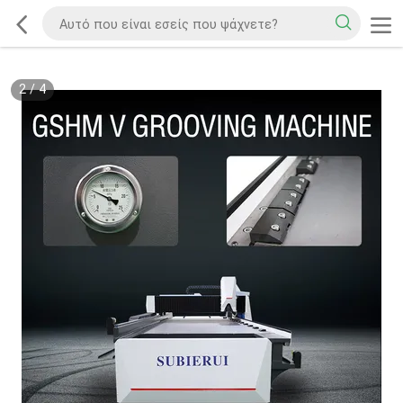
2
/
4