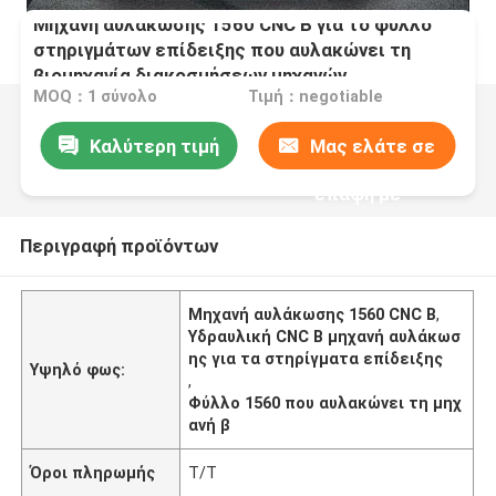
Μηχανή αυλάκωσης 1560 CNC Β για το φύλλο
στηριγμάτων επίδειξης που αυλακώνει τη
βιομηχανία διακοσμήσεων μηχανών
MOQ：1 σύνολο
Τιμή：negotiable
Καλύτερη τιμή
Μας ελάτε σε
επαφή με
Περιγραφή προϊόντων
Μηχανή αυλάκωσης 1560 CNC Β
,
Υδραυλική CNC Β μηχανή αυλάκωσ
ης για τα στηρίγματα επίδειξης
Υψηλό φως:
,
Φύλλο 1560 που αυλακώνει τη μηχ
ανή β
Όροι πληρωμής
T/T