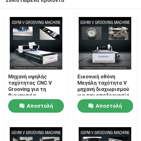
Μηχανή υψηλής
Εικονική οθόνη
ταχύτητας CNC V
Μεγάλη ταχύτητα V
Grooving για τη
μηχανή διαχωρισμού
βιομηχανία
για την επεξεργασία
Σπίτι
διακόσμησης από
χαλύβδου από
Αποστολή
Αποστολή
ανοξείδωτο χάλυβα -
ανοξείδωτο χάλυβα
μοντέλο 1225
ερώτησης
ερώτησης
Σχετικά με εμάς
Επαφές