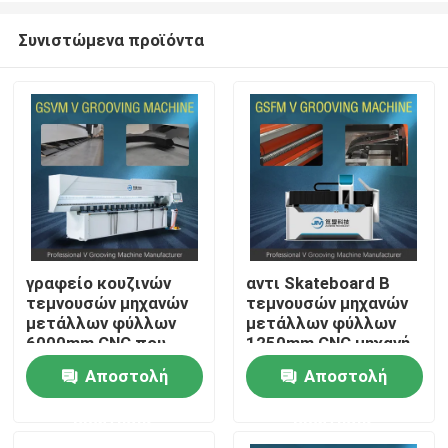
Συνιστώμενα προϊόντα
γραφείο κουζινών
αντι Skateboard Β
τεμνουσών μηχανών
τεμνουσών μηχανών
Σπίτι
μετάλλων φύλλων
μετάλλων φύλλων
6000mm CNC που
1250mm CNC μηχανή
κατασκευάζει τη
Groover
Αποστολή
Αποστολή
Σχετικά με εμάς
μηχανή
ερώτησης
ερώτησης
Επαφές