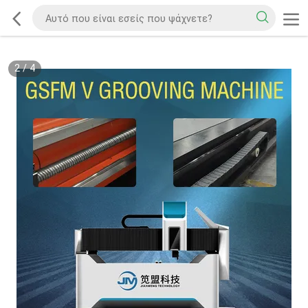
2
/
4