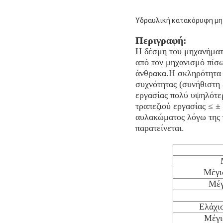
Υδραυλική κατακόρυφη μηχ
Περιγραφή:
Η δέσμη του μηχανήματ
από τον μηχανισμό πίσω
άνθρακα.Η σκληρότητα 
συχνότητας (συνήθιστη 
εργασίας πολύ υψηλότερ
τραπεζιού εργασίας ≤ ±
αυλακώματος λόγω της 
παρατείνεται.
Μέγι
Μέγ
Ελάχι
Μέγι