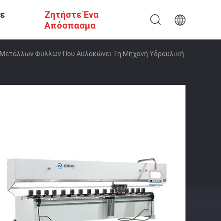
Σε
Ζητήστε Ένα
Απόσπασμα
 Μετάλλων Φύλλων Που Αυλακώνει Τη Μηχανή Υδραυλική