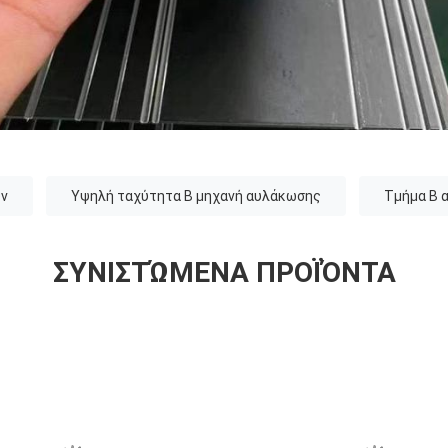
ων
Υψηλή ταχύτητα Β μηχανή αυλάκωσης
Τμήμα Β 
ΣΥΝΙΣΤΏΜΕΝΑ ΠΡΟΪΌΝΤΑ