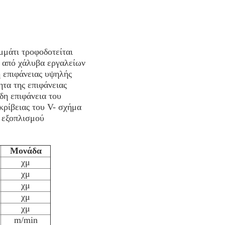
μάτι τροφοδοτείται
ο από χάλυβα εργαλείων
 επιφάνειας υψηλής
τα της επιφάνειας
δη επιφάνεια του
κρίβειας του V- σχήμα
 εξοπλισμού
Μονάδα
χμ
χμ
χμ
χμ
χμ
m/min