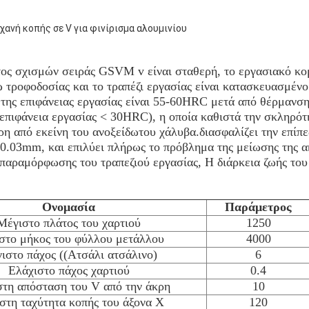
ανή κοπής σε V για φινίρισμα αλουμινίου
ος σχισμών σειράς GSVM v είναι σταθερή, το εργασιακό κομ
 τροφοδοσίας και το τραπέζι εργασίας είναι κατασκευασμέν
της επιφάνειας εργασίας είναι 55-60HRC μετά από θέρμανση
επιφάνεια εργασίας < 30HRC), η οποία καθιστά την σκληρότη
η από εκείνη του ανοξείδωτου χάλυβα.διασφαλίζει την επίπε
 0.03mm, και επιλύει πλήρως το πρόβλημα της μείωσης της α
παραμόρφωσης του τραπεζιού εργασίας, Η διάρκεια ζωής του
Ονομασία
Παράμετρος
Μέγιστο πλάτος του χαρτιού
1250
στο μήκος του φύλλου μετάλλου
4000
ιστο πάχος ((Ατσάλι ατσάλινο)
6
Ελάχιστο πάχος χαρτιού
0.4
στη απόσταση του V από την άκρη
10
στη ταχύτητα κοπής του άξονα Χ
120