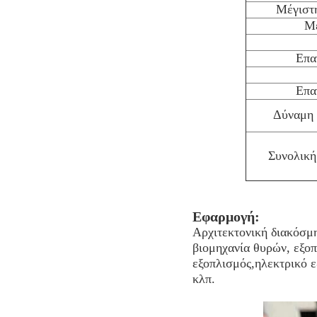
Μέγιστη
Μέ
Επα
Επα
Δύναμη 
Συνολική
Εφαρμογή:
Αρχιτεκτονική διακόσμη
βιομηχανία θυρών, εξοπ
εξοπλισμός,ηλεκτρικό ε
κλπ.