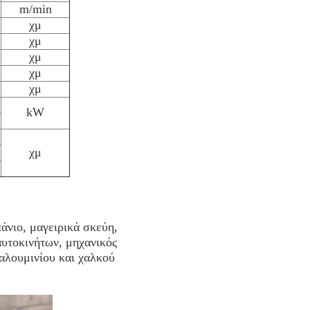
m/min
χμ
χμ
χμ
χμ
χμ
kW
χμ
άνιο, μαγειρικά σκεύη,
αυτοκινήτων, μηχανικός
 αλουμινίου και χαλκού