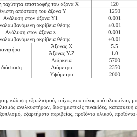
 ταχύτητα επιστροφής του άξονα Χ
120
γιστη απόσταση του άξονα Y
1250
Ανάλυση στον άξονα Y1
0.001
ναλαμβανόμενη ακρίβεια θέσης
±0.01
Ανάλυση στον άξονα z
0.001
ναλαμβανόμενη ακρίβεια θέσης
±0.01
Άξονας Χ
5.5
κινητήρα
Άξονας Y.Z
1.0
Διάρκεια
5700
 διάσταση
Διάμετρο
2350
Υψόμετρο
2000
ση, κάλυψη εξοπλισμού, τοίχος κουρτίνας από αλουμίνιο, μπ
λισμός ανελκυστήρων, διαφημιστικές πινακίδες, κατασκευή 
ξοπλισμό, εξαρτήματα ακριβείας, προϊόντα υλικού, προϊόντα