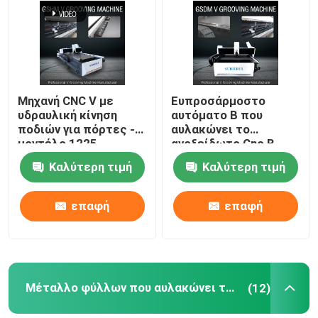
Σχετικά με εμάς
Γύρος εργοστασίων
Μηχανή CNC V με
Ευπροσάρμοστο
υδραυλική κίνηση
αυτόματο Β που
ποδιών για πόρτες -
αυλακώνει το
Ποιοτικός έλεγχος
μοντέλο 1225
ανοξείδωτο Cnc Β
μηχανή 1240 μηχανών
Καλύτερη τιμή
Καλύτερη τιμή
αυλάκωσης
Ζητήστε ένα απόσπασμα
επαφή
επαφή
Υψηλή ταχύτητα Β μηχανή αυλάκωσης
CNC Β μηχανή αυλάκωσης
Μέταλλο φύλλων που αυλακώνει τη μηχανή
(12)
Αυτόματο Β που αυλακώνει τη μηχανή