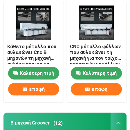
Μέταλλο φύλλων που αυλακώνει τη μηχανή
Β μηχανή Groover
Κάθετο μέταλλο που
CNC μέταλλο φύλλων
Οριζόντια τέμνουσα μηχανή Β
αυλακώνει Cnc Β
που αυλακώνει τη
μηχανών τη μηχανή
μηχανή για τον τοίχο
αυλάκωσης για τη
κουρτινών μετάλλων
διακόσμηση 1250mm
Β μηχανή 1240 Groover
Β μηχανή κοπτών αυλακιού
Καλύτερη τιμή
Καλύτερη τιμή
β τέμνουσα μηχανή αυλακιού
επαφή
επαφή
CNC τέμνουσα μηχανή μετάλλων φύλλων
Β μηχανή Groover
(12)
CNC Β τέμνουσα μηχανή