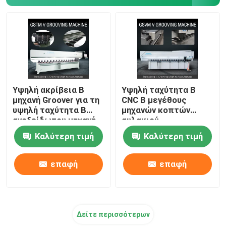
Β αυλακώνοντας μηχανή
Β μηχανή αυλακιού για το μέταλλο
Υψηλή ακρίβεια Β
Υψηλή ταχύτητα Β
μηχανή Groover για τη
CNC Β μεγέθους
υψηλή ταχύτητα Β
μηχανών κοπτών
ανοξείδωτου μηχανή
αυλακιού
αυλάκωσης
πολλαπλάσια μηχανή
Καλύτερη τιμή
Καλύτερη τιμή
αυλάκωσης
επαφή
επαφή
Δείτε περισσότερων