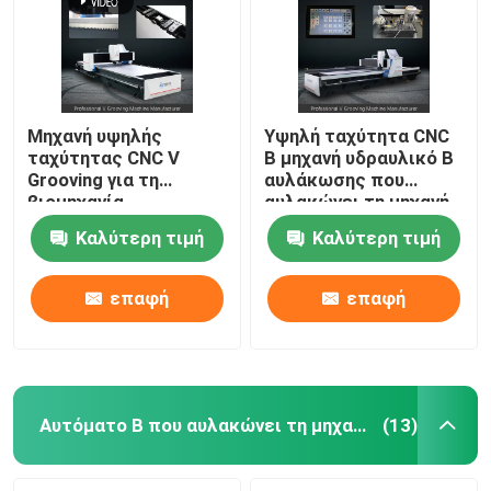
Μηχανή υψηλής
Υψηλή ταχύτητα CNC
ταχύτητας CNC V
Β μηχανή υδραυλικό Β
Grooving για τη
αυλάκωσης που
βιομηχανία
αυλακώνει τη μηχανή
διακόσμησης από
για το μέταλλο
Καλύτερη τιμή
Καλύτερη τιμή
ανοξείδωτο χάλυβα -
φύλλων 1225
μοντέλο 1225
επαφή
επαφή
σπίτι
Προϊόντα
Αυτόματο Β που αυλακώνει τη μηχανή
(13)
βίντεο