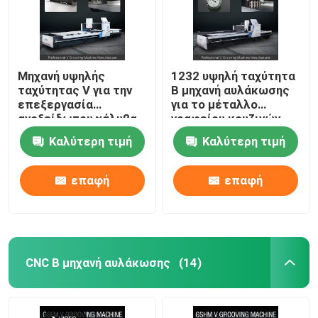
Μηχανή υψηλής
1232 υψηλή ταχύτητα
ταχύτητας V για την
Β μηχανή αυλάκωσης
επεξεργασία
για το μέταλλο
ανοξείδωτου χάλυβα
γραφείου κουζινών
για διακόσμηση
που αυλακώνει τη
Καλύτερη τιμή
Καλύτερη τιμή
σπιτιών
μηχανή
επαφή
επαφή
CNC Β μηχανή αυλάκωσης
(14)