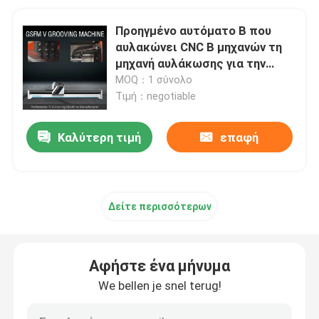
Προηγμένο αυτόματο Β που
αυλακώνει CNC Β μηχανών τη
μηχανή αυλάκωσης για την
πόρτα 1532 ανελκυστήρων
MOQ：1 σύνολο
Τιμή：negotiable
Καλύτερη τιμή
επαφή
Δείτε περισσότερων
Αφήστε ένα μήνυμα
We bellen je snel terug!