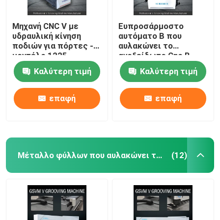
Μηχανή CNC V με
Ευπροσάρμοστο
υδραυλική κίνηση
αυτόματο Β που
ποδιών για πόρτες -
αυλακώνει το
μοντέλο 1225
ανοξείδωτο Cnc Β
μηχανή 1240 μηχανών
Καλύτερη τιμή
Καλύτερη τιμή
αυλάκωσης
επαφή
επαφή
Μέταλλο φύλλων που αυλακώνει τη μηχανή
(12)