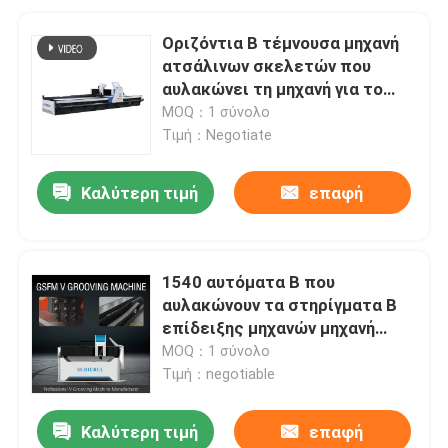
Οριζόντια Β τέμνουσα μηχανή
ατσάλινων σκελετών που
αυλακώνει τη μηχανή για το
μέταλλο φύλλων
MOQ：1 σύνολο
Τιμή：Negotiate
Καλύτερη τιμή
επαφή
1540 αυτόματα Β που
αυλακώνουν τα στηρίγματα Β
επίδειξης μηχανών μηχανή
αυλάκωσης για το μέταλλο
MOQ：1 σύνολο
φύλλων
Τιμή：negotiable
Καλύτερη τιμή
επαφή