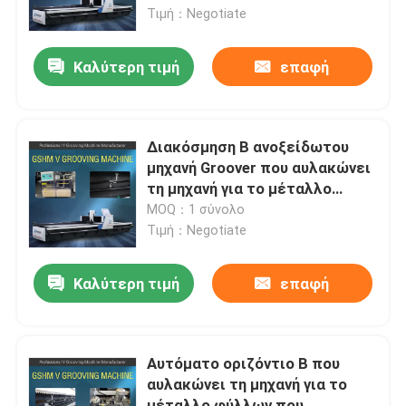
φύλλων
Τιμή：Negotiate
Σχετικά με εμάς
Καλύτερη τιμή
επαφή
Γύρος εργοστασίων
Διακόσμηση Β ανοξείδωτου
Ποιοτικός έλεγχος
μηχανή Groover που αυλακώνει
τη μηχανή για το μέταλλο
φύλλων
MOQ：1 σύνολο
Ζητήστε ένα απόσπασμα
Τιμή：Negotiate
Υψηλή ταχύτητα Β μηχανή αυλάκωσης
Καλύτερη τιμή
επαφή
CNC Β μηχανή αυλάκωσης
Αυτόματο οριζόντιο Β που
αυλακώνει τη μηχανή για το
Αυτόματο Β που αυλακώνει τη μηχανή
μέταλλο φύλλων που