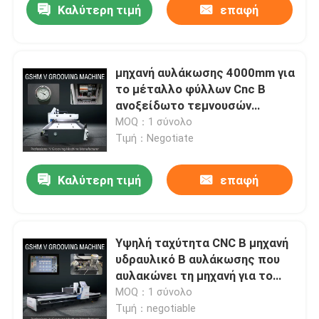
Καλύτερη τιμή
επαφή
μηχανή αυλάκωσης 4000mm για
το μέταλλο φύλλων Cnc Β
ανοξείδωτο τεμνουσών
μηχανών
MOQ：1 σύνολο
Τιμή：Negotiate
Καλύτερη τιμή
επαφή
Υψηλή ταχύτητα CNC Β μηχανή
υδραυλικό Β αυλάκωσης που
αυλακώνει τη μηχανή για το
μέταλλο φύλλων 1225
MOQ：1 σύνολο
Τιμή：negotiable