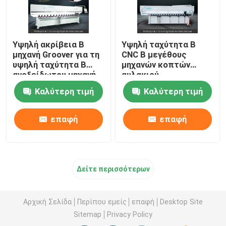
Υψηλή ακρίβεια Β
Υψηλή ταχύτητα Β
μηχανή Groover για τη
CNC Β μεγέθους
υψηλή ταχύτητα Β
μηχανών κοπτών
ανοξείδωτου μηχανή
αυλακιού
αυλάκωσης
πολλαπλάσια μηχανή
Καλύτερη τιμή
Καλύτερη τιμή
αυλάκωσης
επαφή
επαφή
Δείτε περισσότερων
Αρχική Σελίδα
Περίπου εμείς
επαφή
Desktop Site
Sitemap
Privacy Policy