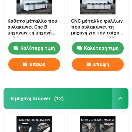
Κάθετο μέταλλο που
CNC μέταλλο φύλλων
αυλακώνει Cnc Β
που αυλακώνει τη
μηχανών τη μηχανή
μηχανή για τον τοίχο
αυλάκωσης για τη
κουρτινών μετάλλων
διακόσμηση 1250mm
Β μηχανή 1240 Groover
Καλύτερη τιμή
Καλύτερη τιμή
επαφή
επαφή
Β μηχανή Groover
(12)