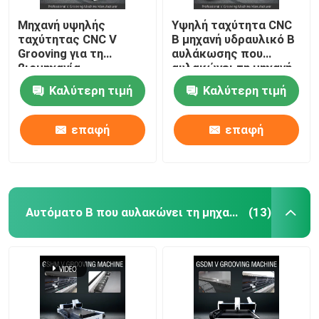
Μηχανή υψηλής
Υψηλή ταχύτητα CNC
ταχύτητας CNC V
Β μηχανή υδραυλικό Β
Grooving για τη
αυλάκωσης που
βιομηχανία
αυλακώνει τη μηχανή
διακόσμησης από
για το μέταλλο
Καλύτερη τιμή
Καλύτερη τιμή
ανοξείδωτο χάλυβα -
φύλλων 1225
μοντέλο 1225
επαφή
επαφή
Αυτόματο Β που αυλακώνει τη μηχανή
(13)