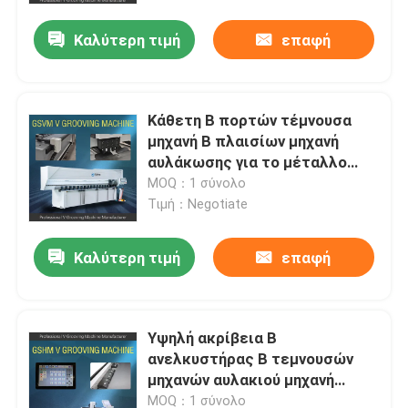
Καλύτερη τιμή
επαφή
Κάθετη Β πορτών τέμνουσα
μηχανή Β πλαισίων μηχανή
αυλάκωσης για το μέταλλο
φύλλων
MOQ：1 σύνολο
Τιμή：Negotiate
Καλύτερη τιμή
επαφή
σπίτι
Υψηλή ακρίβεια Β
Προϊόντα
ανελκυστήρας Β τεμνουσών
μηχανών αυλακιού μηχανή
αυλάκωσης για το μέταλλο
βίντεο
MOQ：1 σύνολο