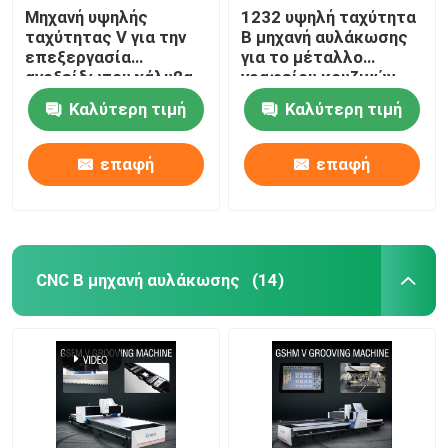
Μηχανή υψηλής
1232 υψηλή ταχύτητα
ταχύτητας V για την
Β μηχανή αυλάκωσης
επεξεργασία
για το μέταλλο
ανοξείδωτου χάλυβα
γραφείου κουζινών
για διακόσμηση
που αυλακώνει τη
Καλύτερη τιμή
Καλύτερη τιμή
σπιτιών
μηχανή
επαφή
επαφή
CNC Β μηχανή αυλάκωσης
(14)