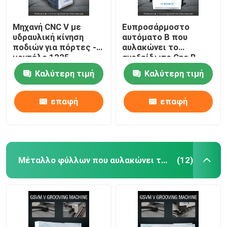
Μηχανή CNC V με
Ευπροσάρμοστο
υδραυλική κίνηση
αυτόματο Β που
ποδιών για πόρτες -
αυλακώνει το
μοντέλο 1225
ανοξείδωτο Cnc Β
μηχανή 1240 μηχανών
Καλύτερη τιμή
Καλύτερη τιμή
αυλάκωσης
επαφή
επαφή
Μέταλλο φύλλων που αυλακώνει τη μηχανή
(12)