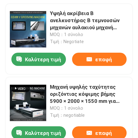
Υψηλή ακρίβεια Β
ανελκυστήρας Β τεμνουσών
μηχανών αυλακιού μηχανή
αυλάκωσης για το μέταλλο
MOQ：1 σύνολο
φύλλων
Τιμή：Negotiate
Καλύτερη τιμή
επαφή
Μηχανή υψηλής ταχύτητας
οριζόντιας κόψιμης βήμης
5900 × 2000 × 1550 mm για
μεταλλικά πάνελ
MOQ：1 σύνολο
Τιμή：negotiable
Καλύτερη τιμή
επαφή