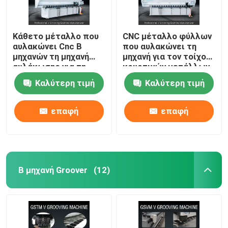
Κάθετο μέταλλο που
CNC μέταλλο φύλλων
αυλακώνει Cnc Β
που αυλακώνει τη
μηχανών τη μηχανή
μηχανή για τον τοίχο
αυλάκωσης για τη
κουρτινών μετάλλων
διακόσμηση 1250mm
Β μηχανή 1240 Groover
Καλύτερη τιμή
Καλύτερη τιμή
επαφή
επαφή
Β μηχανή Groover
(12)