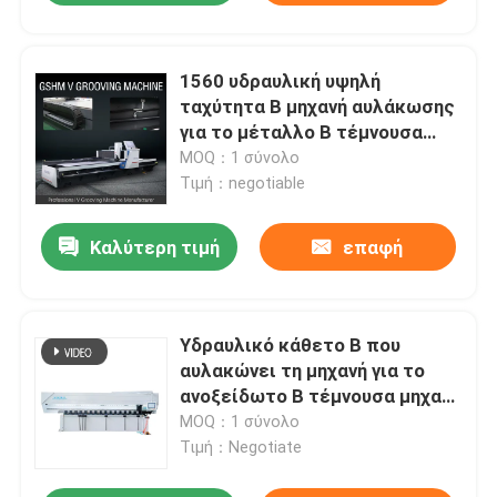
1560 υδραυλική υψηλή
ταχύτητα Β μηχανή αυλάκωσης
για το μέταλλο Β τέμνουσα
μηχανή αυλακιού
MOQ：1 σύνολο
Τιμή：negotiable
Καλύτερη τιμή
επαφή
Υδραυλικό κάθετο Β που
αυλακώνει τη μηχανή για το
ανοξείδωτο Β τέμνουσα μηχανή
αυλακιού
MOQ：1 σύνολο
Τιμή：Negotiate