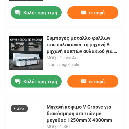
Καλύτερη τιμή
επαφή
Συμπαγές μέταλλο φύλλων
που αυλακώνει τη μηχανή Β
μηχανή κοπτών αυλακιού για το
εσωτερικό σχέδιο
MOQ：1 σύνολο
ανελκυστήρων
Τιμή：negotiable
Καλύτερη τιμή
επαφή
σπίτι
Μηχανή κόψιμο V Groove για
Προϊόντα
διακόσμηση σπιτιών με
μέγεθος 1250mm X 4000mm
βίντεο
MOQ：1 SET