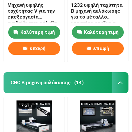
Μηχανή υψηλής
1232 υψηλή ταχύτητα
ταχύτητας V για την
Β μηχανή αυλάκωσης
επεξεργασία
για το μέταλλο
ανοξείδωτου χάλυβα
γραφείου κουζινών
για διακόσμηση
που αυλακώνει τη
Καλύτερη τιμή
Καλύτερη τιμή
σπιτιών
μηχανή
επαφή
επαφή
CNC Β μηχανή αυλάκωσης
(14)