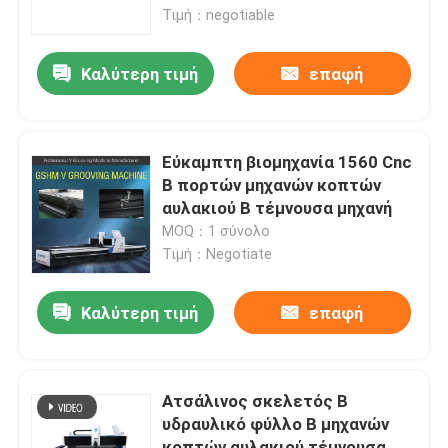
Τιμή：negotiable
Σχετικά με εμάς
Καλύτερη τιμή
επαφή
Γύρος εργοστασίων
Εύκαμπτη βιομηχανία 1560 Cnc
Ποιοτικός έλεγχος
Β πορτών μηχανών κοπτών
αυλακιού Β τέμνουσα μηχανή
MOQ：1 σύνολο
Ζητήστε ένα απόσπασμα
Τιμή：Negotiate
Υψηλή ταχύτητα Β μηχανή αυλάκωσης
Καλύτερη τιμή
επαφή
CNC Β μηχανή αυλάκωσης
Ατσάλινος σκελετός Β
υδραυλικό φύλλο Β μηχανών
Αυτόματο Β που αυλακώνει τη μηχανή
κοπτών αυλακιού τέμνουσα