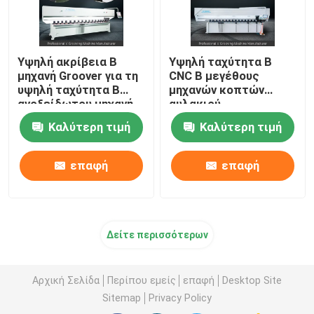
Υψηλή ακρίβεια Β
Υψηλή ταχύτητα Β
μηχανή Groover για τη
CNC Β μεγέθους
υψηλή ταχύτητα Β
μηχανών κοπτών
ανοξείδωτου μηχανή
αυλακιού
αυλάκωσης
πολλαπλάσια μηχανή
Καλύτερη τιμή
Καλύτερη τιμή
αυλάκωσης
επαφή
επαφή
Δείτε περισσότερων
Αρχική Σελίδα
Περίπου εμείς
επαφή
Desktop Site
Sitemap
Privacy Policy