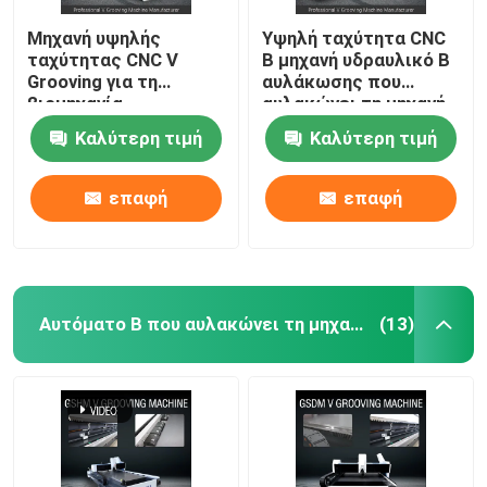
Μηχανή υψηλής
Υψηλή ταχύτητα CNC
ταχύτητας CNC V
Β μηχανή υδραυλικό Β
Grooving για τη
αυλάκωσης που
βιομηχανία
αυλακώνει τη μηχανή
διακόσμησης από
για το μέταλλο
Καλύτερη τιμή
Καλύτερη τιμή
ανοξείδωτο χάλυβα -
φύλλων 1225
μοντέλο 1225
επαφή
επαφή
Αυτόματο Β που αυλακώνει τη μηχανή
(13)