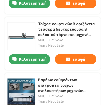
Καλύτερη τιμή
επαφή
Τοίχος κουρτινών Β οριζόντια
τέσσερα δευτερεύουσα Β
αυλακιού τέμνουσα μηχανή
τεμνουσών μηχανών για τα
MOQ：1 σύνολο
κιβώτια
Τιμή：Negotiate
Καλύτερη τιμή
επαφή
Βαρέων καθηκόντων
επιτροπές τοίχων
ανελκυστήρων μηχανών
κοπτών αυλακιού Β Β μηχανή
MOQ：1 σύνολο
Groover
Τιμή：Negotiate