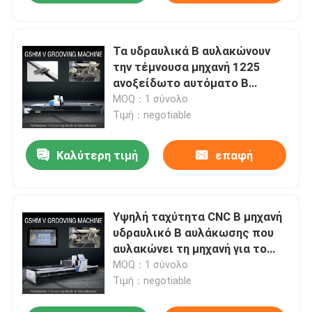
Τα υδραυλικά Β αυλακώνουν
την τέμνουσα μηχανή 1225
ανοξείδωτο αυτόματο Β
αυλακώνοντας τη μηχανή
MOQ：1 σύνολο
Τιμή：negotiable
Καλύτερη τιμή
επαφή
Υψηλή ταχύτητα CNC Β μηχανή
υδραυλικό Β αυλάκωσης που
αυλακώνει τη μηχανή για το
μέταλλο φύλλων 1225
MOQ：1 σύνολο
Τιμή：negotiable