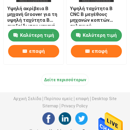
Υψηλή ακρίβεια Β
Υψηλή ταχύτητα Β
μηχανή Groover για τη
CNC Β μεγέθους
υψηλή ταχύτητα Β
μηχανών κοπτών
ανοξείδωτου μηχανή
αυλακιού
αυλάκωσης
πολλαπλάσια μηχανή
Καλύτερη τιμή
Καλύτερη τιμή
αυλάκωσης
επαφή
επαφή
Δείτε περισσότερων
Αρχική Σελίδα
Περίπου εμείς
επαφή
Desktop Site
Sitemap
Privacy Policy