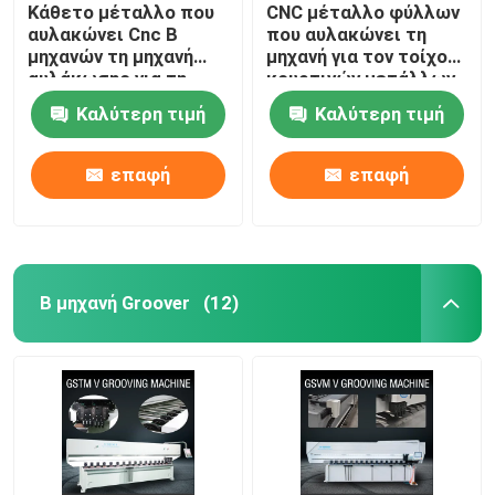
Κάθετο μέταλλο που
CNC μέταλλο φύλλων
αυλακώνει Cnc Β
που αυλακώνει τη
μηχανών τη μηχανή
μηχανή για τον τοίχο
αυλάκωσης για τη
κουρτινών μετάλλων
διακόσμηση 1250mm
Β μηχανή 1240 Groover
Καλύτερη τιμή
Καλύτερη τιμή
επαφή
επαφή
Β μηχανή Groover
(12)