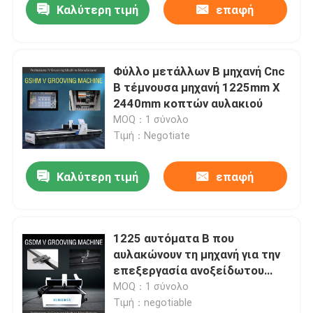
Καλύτερη τιμή
επαφή
Φύλλο μετάλλων Β μηχανή Cnc
Β τέμνουσα μηχανή 1225mm X
2440mm κοπτών αυλακιού
MOQ：1 σύνολο
Τιμή：Negotiate
Καλύτερη τιμή
επαφή
1225 αυτόματα Β που
αυλακώνουν τη μηχανή για την
επεξεργασία ανοξείδωτου
ντουλαπιών
MOQ：1 σύνολο
Τιμή：negotiable