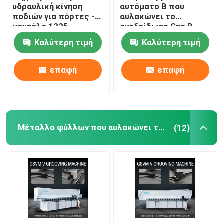
υδραυλική κίνηση
αυτόματο Β που
ποδιών για πόρτες -
αυλακώνει το
μοντέλο 1225
ανοξείδωτο Cnc Β
μηχανή 1240 μηχανών
Καλύτερη τιμή
Καλύτερη τιμή
αυλάκωσης
επαφή
επαφή
Μέταλλο φύλλων που αυλακώνει τη μηχανή
(12)