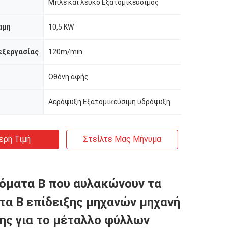
Μπλε και λευκό Εξατομικεύσιμος
αμη
10,5 KW
εξεργασίας
120m/min
Οθόνη αφής
Αερόψυξη Εξατομικεύσιμη υδρόψυξη
ερη Τιμή
Στείλτε Μας Μήνυμα
όματα Β που αυλακώνουν τα
τα Β επίδειξης μηχανών μηχανή
ς για το μέταλλο φύλλων