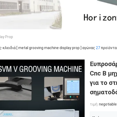
lay Prop
ς-κλειδιά [ metal grooving machine display prop ] αγώνας
27
προϊόντα
Ευπροσά
Cnc Β μη
για το σ
σηματοδ
τιμή:
negotiable