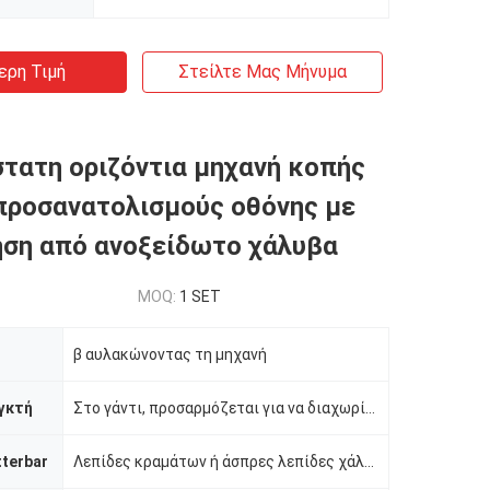
ερη Τιμή
Στείλτε Μας Μήνυμα
τατη οριζόντια μηχανή κοπής
 προσανατολισμούς οθόνης με
ση από ανοξείδωτο χάλυβα
MOQ:
1 SET
β αυλακώνοντας τη μηχανή
γκτή
Στο γάντι, προσαρμόζεται για να διαχωρίσει
tterbar
Λεπίδες κραμάτων ή άσπρες λεπίδες χάλυβα