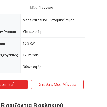
MOQ:
1 σύνολο
Μπλε και λευκό Εξατομικεύσιμος
ν Presser
Υδραυλικός
αμη
10,5 KW
εξεργασίας
120m/min
Οθόνη αφής
ερη Τιμή
Στείλτε Μας Μήνυμα
 Β οριζόντια Β αυλακιού