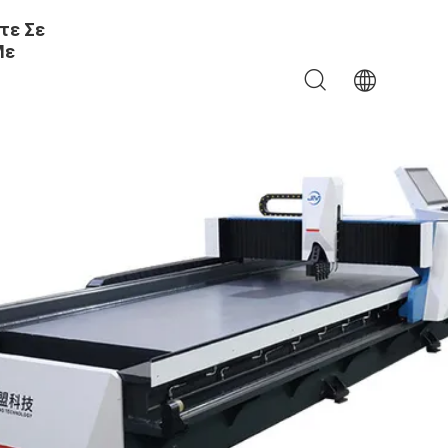
τε Σε
Με