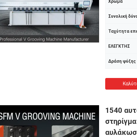
Χρώμα
Συνολική δύν
Ταχύτητα επ
ΕΛΕΓΚΤΗΣ
Δράση ψύξης
Καλύτ
1540 αυτ
στηρίγμα
αυλάκωση