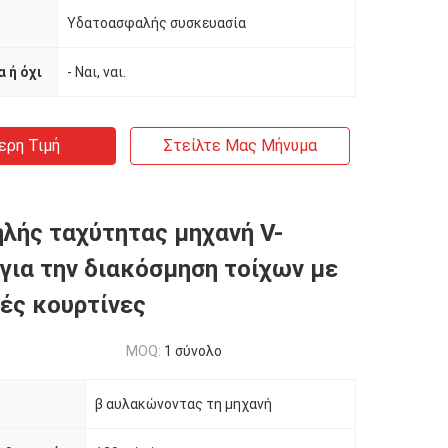
Υδατοασφαλής συσκευασία
 ή όχι
- Ναι, ναι.
ερη Τιμή
Στείλτε Μας Μήνυμα
λής ταχύτητας μηχανή V-
 για την διακόσμηση τοίχων με
ές κουρτίνες
MOQ:
1 σύνολο
β αυλακώνοντας τη μηχανή