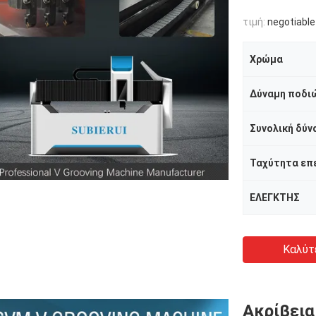
τιμή:
negotiable
Χρώμα
Δύναμη ποδιώ
Συνολική δύν
Ταχύτητα επ
ΕΛΕΓΚΤΗΣ
Καλύτ
Ακρίβεια