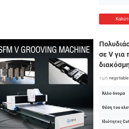
Καλύτ
Πολυδιάσ
σε V για
διακόσμη
τιμή:
negotiable
Άλλο όνομα
Θέση του ελε
Ιδιότητες Cu