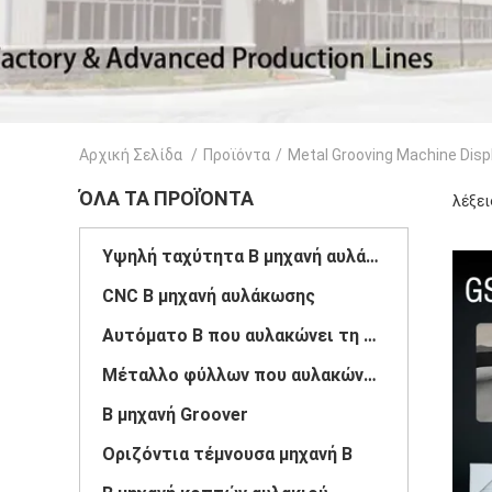
Αρχική Σελίδα
/
Προϊόντα
/
Metal Grooving Machine Disp
ΌΛΑ ΤΑ ΠΡΟΪΌΝΤΑ
λέξει
Υψηλή ταχύτητα Β μηχανή αυλάκωσης
CNC Β μηχανή αυλάκωσης
Αυτόματο Β που αυλακώνει τη μηχανή
Μέταλλο φύλλων που αυλακώνει τη μηχανή
Β μηχανή Groover
Οριζόντια τέμνουσα μηχανή Β