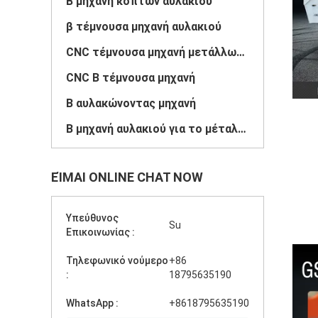
Β μηχανή κοπτών αυλακιού
β τέμνουσα μηχανή αυλακιού
CNC τέμνουσα μηχανή μετάλλων φύλλων
CNC Β τέμνουσα μηχανή
Β αυλακώνοντας μηχανή
Β μηχανή αυλακιού για το μέταλλο
ΕΊΜΑΙ ONLINE CHAT NOW
Υπεύθυνος
Su
Επικοινωνίας :
Τηλεφωνικό νούμερο
+86
:
18795635190
WhatsApp :
+8618795635190