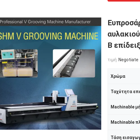
Ευπροσά
αυλακιού
Β επίδει
τιμή:
Negotiate
Χρώμα
Ταχύτητα επ
Machinable μ
Machinable π
Τάση εισαγω