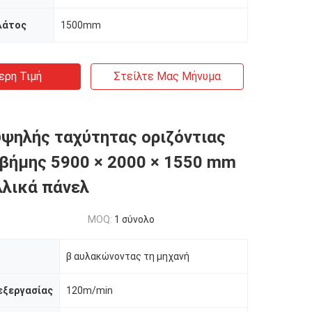
λάτος
1500mm
ερη Τιμή
Στείλτε Μας Μήνυμα
ψηλής ταχύτητας οριζόντιας
βήμης 5900 × 2000 × 1550 mm
λλικά πάνελ
MOQ:
1 σύνολο
β αυλακώνοντας τη μηχανή
εξεργασίας
120m/min