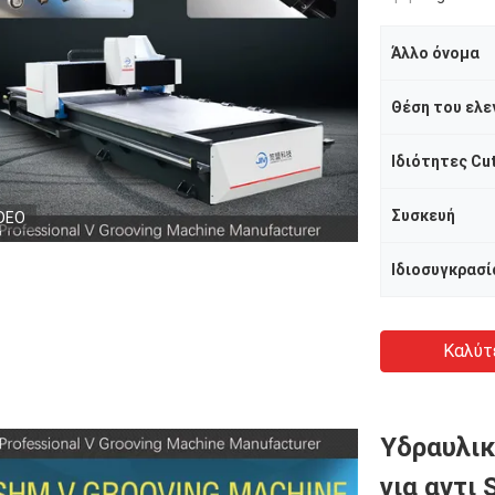
Άλλο όνομα
Θέση του ελε
Ιδιότητες Cu
Συσκευή
DEO
Ιδιοσυγκρασία
Καλύτ
Υδραυλικ
για αντι