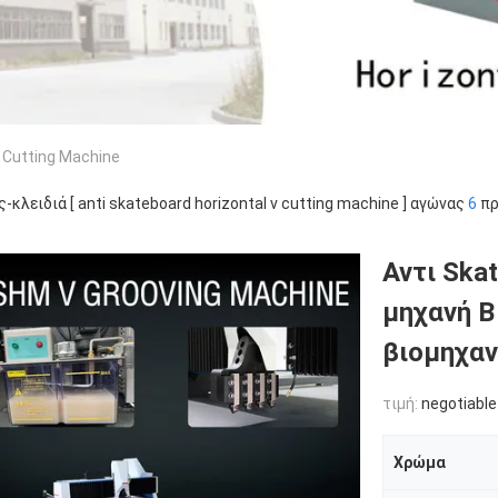
V Cutting Machine
ς-κλειδιά [ anti skateboard horizontal v cutting machine ] αγώνας
6
πρ
Αντι Ska
μηχανή Β
βιομηχαν
τιμή:
negotiable
Χρώμα