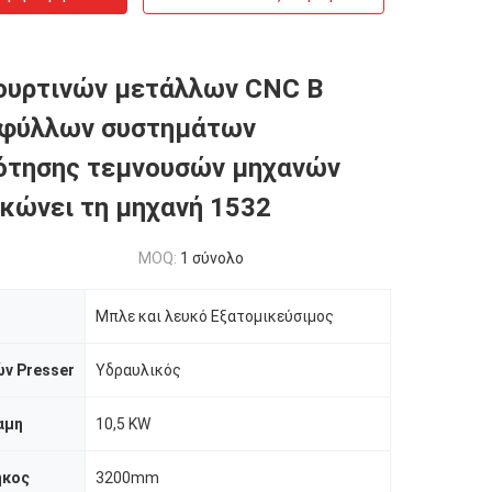
ουρτινών μετάλλων CNC Β
 φύλλων συστημάτων
ότησης τεμνουσών μηχανών
κώνει τη μηχανή 1532
MOQ:
1 σύνολο
Μπλε και λευκό Εξατομικεύσιμος
ν Presser
Υδραυλικός
αμη
10,5 KW
ήκος
3200mm