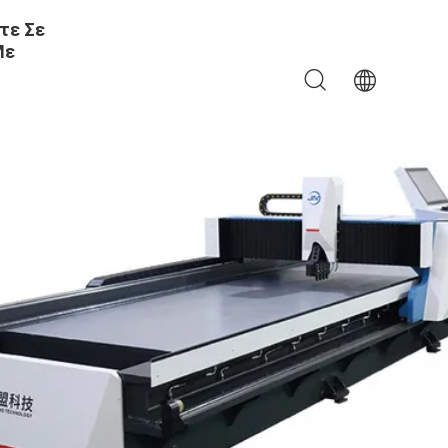
τε Σε
Με