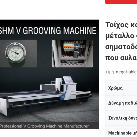
Τοίχος κ
μέταλλο
σηματοδ
που αυλα
τιμή:
negotiable
Χρώμα
Δύναμη ποδιώ
Συνολική δύν
Machinable μ