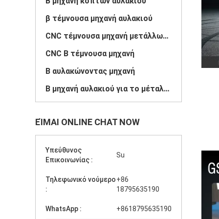
Β μηχανή κοπτών αυλακιού
β τέμνουσα μηχανή αυλακιού
CNC τέμνουσα μηχανή μετάλλων φύλλων
CNC Β τέμνουσα μηχανή
Β αυλακώνοντας μηχανή
Β μηχανή αυλακιού για το μέταλλο
ΕΊΜΑΙ ONLINE CHAT NOW
Υπεύθυνος
Su
Επικοινωνίας :
Τηλεφωνικό νούμερο
+86
:
18795635190
WhatsApp :
+8618795635190