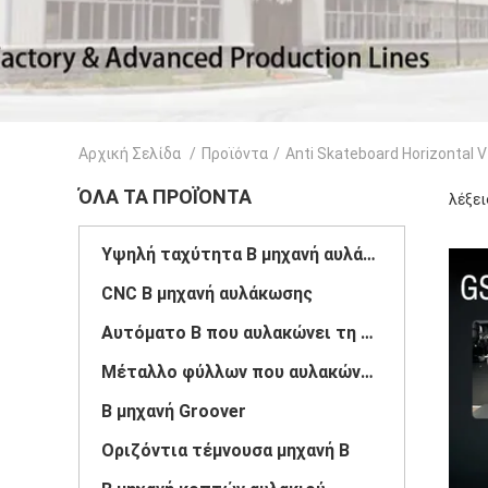
Αρχική Σελίδα
/
Προϊόντα
/
Anti Skateboard Horizontal 
ΌΛΑ ΤΑ ΠΡΟΪΌΝΤΑ
λέξει
Υψηλή ταχύτητα Β μηχανή αυλάκωσης
CNC Β μηχανή αυλάκωσης
Αυτόματο Β που αυλακώνει τη μηχανή
Μέταλλο φύλλων που αυλακώνει τη μηχανή
Β μηχανή Groover
Οριζόντια τέμνουσα μηχανή Β