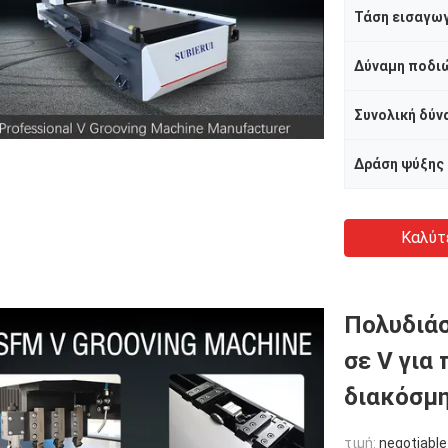
Τάση εισαγω
Δύναμη ποδιώ
Συνολική δύν
Δράση ψύξης
Καλύτ
Πολυδιάσ
σε V για
διακόσμη
τιμή:
negotiable