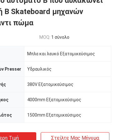
ό αυτόματο Β που αυλακώνει
ή Β Skateboard μηχανών
αντι πώμα
MOQ:
1 σύνολο
Μπλε και λευκό Εξατομικεύσιμος
ν Presser
Υδραυλικός
γής
380V Εξατομικεύσιμος
ήκος
4000mm Εξατομικεύσιμος
λάτος
1500mm Εξατομικεύσιμος
ερη Τιμή
Στείλτε Μας Μήνυμα