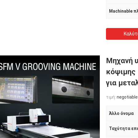
Machinable π
Καλύτ
Μηχανή υ
κόψιμης 
για μετα
τιμή:
negotiable
Άλλο όνομα
Ταχύτητα επ