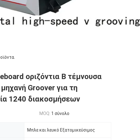
οϊόντα.
teboard οριζόντια Β τέμνουσα
 μηχανή Groover για τη
ία 1240 διακοσμήσεων
MOQ:
1 σύνολο
Μπλε και λευκό Εξατομικεύσιμος