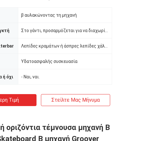
β αυλακώνοντας τη μηχανή
γκτή
Στο γάντι, προσαρμόζεται για να διαχωρίσει
tterbar
Λεπίδες κραμάτων ή άσπρες λεπίδες χάλυβα
Υδατοασφαλής συσκευασία
 ή όχι
- Ναι, ναι.
ερη Τιμή
Στείλτε Μας Μήνυμα
ή οριζόντια τέμνουσα μηχανή Β
 Skateboard Β μηχανή Groover