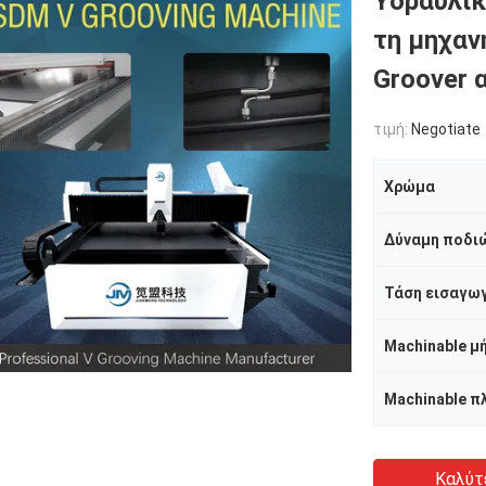
Υδραυλικ
τη μηχαν
Groover 
τιμή:
Negotiate
Χρώμα
Δύναμη ποδιώ
Τάση εισαγω
Machinable μ
Machinable π
Καλύτ