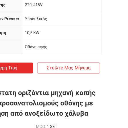
γής
220-415V
ν Presser
Υδραυλικός
αμη
10,5 KW
Οθόνη αφής
ερη Τιμή
Στείλτε Μας Μήνυμα
τατη οριζόντια μηχανή κοπής
 προσανατολισμούς οθόνης με
ση από ανοξείδωτο χάλυβα
MOQ:
1 SET