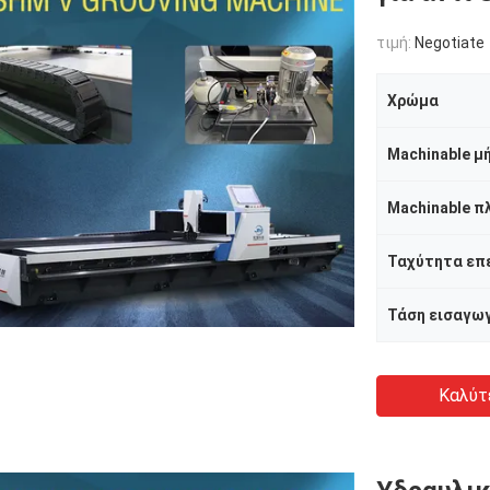
τιμή:
Negotiate
Χρώμα
Machinable μ
Machinable π
Ταχύτητα επ
Τάση εισαγω
Καλύτ